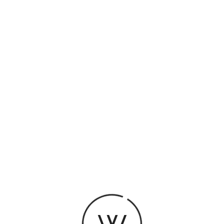
La Carte V
Afin de tout
bénéficier de
aussi souven
pensez à la 
avantages !
EN SAVOIR PLUS