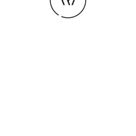
s
La playlist
x
ute