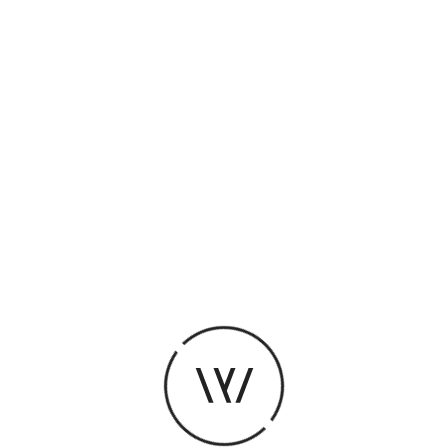
Logo de La Vapeur
TÉLÉCHARGER
Technique
La Vapeur possède deux salles de spectacles, un
club de 228 places et une grande salle de 1180
places. Vous trouverez ci-dessous les fiches
techniques de ces deux endroits. Pour toute
question technique sur l’équipement, merci de
contacter le directeur technique à
olivier@lavapeur.com
ou au 03 80 48 86 20.
FICHE TECHNIQUE CLUB