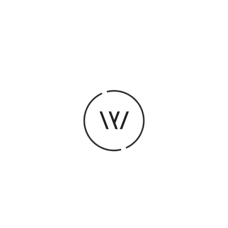
Durée
1h30
Proposé par La Vapeur
Le Circle Song est un chant collectif en cercle,
improvisé et guidé par une cheffe d’orchestre.
« Ma voix devient nous, la transe peut commencer. »
Dawa Salfati
nous invite à explorer son univers
musical, tout en nous aidant à révéler la
singularité de notre propre voix, portée par celles
des autres. Dans un espace de bienveillance et de
profondeur, le chant et les mots deviennent nos
guides et nos histoires.
Dawa Salfati
PF
Chanson