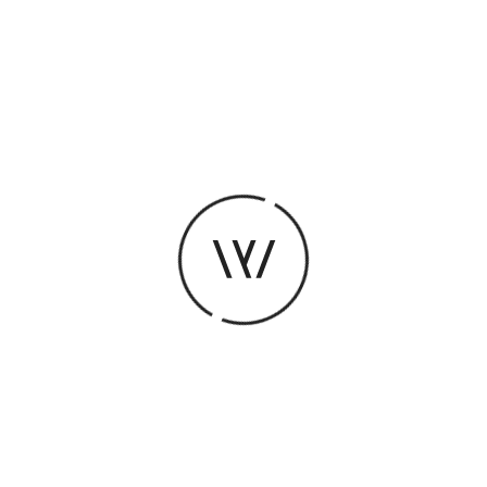
ret
rrière quintet « Puzzle
Hélène Labarrière
FR
« Puzzle » est, selon le dictionnaire, un jeu 