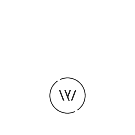
RÉSERVER MA PLACE
Durée
1h
Proposé par La Vapeur
La rencontre-sandwich, c’est profiter de la pause
déjeuner pour se poser et échanger sur une
question de société.
Cette année, l’Extra Festival met la solidarité à
l’honneur avec Axelle Brodiez-Dolino, historienne
et directrice de recherche au CNRS, qui revient
les étapes clés de l’histoire de la solidarité
sur
et
comprendre les formes qu’elle prend
nous aide à
aujourd’hui en France
.