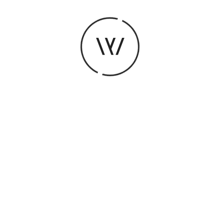
Gratuit
sur réservation
Proposé par La Vapeur
Bienvenue dans les coulisses de La Vapeur !
Vous vous êtes déjà demandé ce qui se cache
derrière la scène, au fond des loges ou dans les
studios où tout commence ? À l’occasion des
Journées Européennes du Patrimoine, La Vapeur
vous invite à explorer l’envers du décor.
Visites guidées uniquement. À 10h30, 14h, 15h, 16h
et 17h.